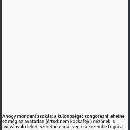
Ahogy mondani szokás: a különbséget zongorázni lehetne,
ez még az avatatlan (értsd: nem kockafejű) nézőnek is
nyilvánvaló lehet. Szeretném már végre a kezembe fogni a