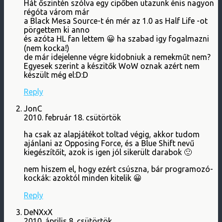
Hát őszintén szólva egy cipőben utazunk énis nagyon
régóta várom már
a Black Mesa Source-t én mér az 1.0 as Half Life -ot
pörgettem ki anno
és azóta HL fan lettem 😀 ha szabad igy fogalmazni
(nem kocka!)
de már idejelenne végre kidobniuk a remekműt nem?
Egyesek szerint a készitők WoW oznak azért nem
készült még el:D:D
Reply
JonC
2010. február 18. csütörtök
ha csak az alapjátékot toltad végig, akkor tudom
ajánlani az Opposing Force, és a Blue Shift nevű
kiegészítőit, azok is igen jól sikerült darabok 🙂
nem hiszem el, hogy ezért csúszna, bár programozó-
kockák: azoktól minden kitelik 😀
Reply
DeNXxX
2010. április 8. csütörtök