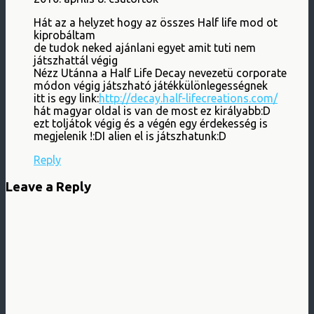
Hát az a helyzet hogy az összes Half life mod ot
kiprobáltam
de tudok neked ajánlani egyet amit tuti nem
játszhattál végig
Nézz Utánna a Half Life Decay nevezetü corporate
módon végig játszható játékkülönlegességnek
itt is egy link:
http://decay.half-lifecreations.com/
hát magyar oldal is van de most ez királyabb:D
ezt toljátok végig és a végén egy érdekesség is
megjelenik !:DI alien el is játszhatunk:D
Reply
Leave a Reply