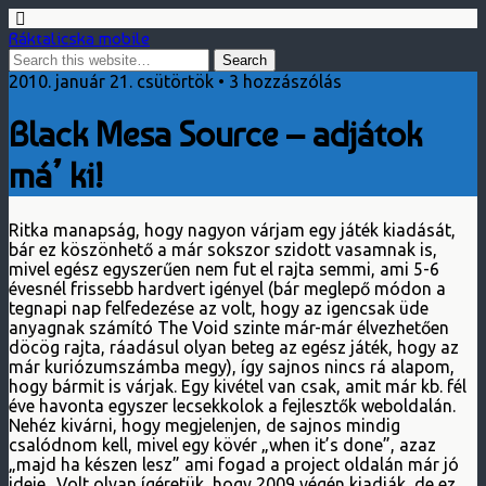
Ráktalicska mobile
2010. január 21. csütörtök • 3 hozzászólás
Black Mesa Source – adjátok
má’ ki!
Ritka manapság, hogy nagyon várjam egy játék kiadását,
bár ez köszönhető a már sokszor szidott vasamnak is,
mivel egész egyszerűen nem fut el rajta semmi, ami 5-6
évesnél frissebb hardvert igényel (bár meglepő módon a
tegnapi nap felfedezése az volt, hogy az igencsak üde
anyagnak számító The Void szinte már-már élvezhetően
döcög rajta, ráadásul olyan beteg az egész játék, hogy az
már kuriózumszámba megy), így sajnos nincs rá alapom,
hogy bármit is várjak. Egy kivétel van csak, amit már kb. fél
éve havonta egyszer lecsekkolok a fejlesztők weboldalán.
Nehéz kivárni, hogy megjelenjen, de sajnos mindig
csalódnom kell, mivel egy kövér „when it’s done”, azaz
„majd ha készen lesz” ami fogad a project oldalán már jó
ideje.. Volt olyan ígéretük, hogy 2009 végén kiadják, de ez