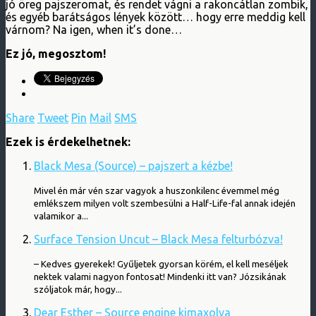
jó öreg pajszeromat, és rendet vágni a rakoncátlan zombik,
és egyéb barátságos lények között… hogy erre meddig kell
várnom? Na igen, when it’s done…
Ez jó, megosztom!
Share
Tweet
Pin
Mail
SMS
Ezek is érdekelhetnek:
Black Mesa (Source) – pajszert a kézbe!
Mivel én már vén szar vagyok a huszonkilenc évemmel még
emlékszem milyen volt szembesülni a Half-Life-fal annak idején
valamikor a...
Surface Tension Uncut – Black Mesa felturbózva!
– Kedves gyerekek! Gyűljetek gyorsan körém, el kell meséljek
nektek valami nagyon fontosat! Mindenki itt van? Józsikának
szóljatok már, hogy...
Dear Esther – Source engine kimaxolva