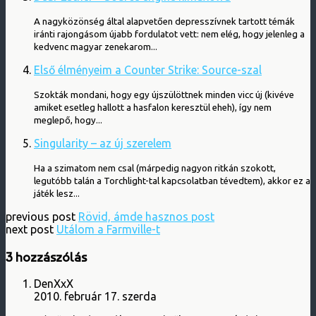
A nagyközönség által alapvetően depresszívnek tartott témák
iránti rajongásom újabb fordulatot vett: nem elég, hogy jelenleg a
kedvenc magyar zenekarom...
Első élményeim a Counter Strike: Source-szal
Szokták mondani, hogy egy újszülöttnek minden vicc új (kivéve
amiket esetleg hallott a hasfalon keresztül eheh), így nem
meglepő, hogy...
Singularity – az új szerelem
Ha a szimatom nem csal (márpedig nagyon ritkán szokott,
legutóbb talán a Torchlight-tal kapcsolatban tévedtem), akkor ez a
játék lesz...
previous post
Rövid, ámde hasznos post
next post
Utálom a Farmville-t
3 hozzászólás
DenXxX
2010. február 17. szerda