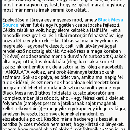
most már nagyon úgy fest, hogy ez ígéret marad, úgyhogy
most már nem is írnak semmi konkrétat…
Epekedésem tárgya egy ingyenes mod, amely
Black Mesa
Source
néven fut és egy független csapatocska fejleszti.
Célkitűzésük az volt, hogy életre keltsék a Half Life 1-et a
második rész grafikai és fizikai motorját felhasználva, így
hozva létre egy korrekt – kis túlzással mai igényeknek is
megfelelő – agyoneffektezett, csilli-villi látványvilággal
rendelkező nosztalgiatúrát. Az első rész a maga korában
(12 éve!) csodaszámba ment a durván felturbózott Quake2
által nyújtott újításoknak hála (elég, ha csak a korrekt
szájszinkront említem), de a sztorija, és főleg a nagybetűs
HANGULATA volt az, ami örök élménnyé tette sokunk
számára. Sok-sok pálya, és ötlet van, amit a mai napig fel
tudok idézni, és ezt nem sok hasonlóan élelmedett korú
programról lehet elmondani. A sztori se volt gyenge: egy
Black Mesa nevű titkos földalatti kutatólaboratórium-
komplexumban játszódott, ahol – egy félresikerült kísérlet
folyamán (amelyet persze a játékosnak saját magának
kellett elkövetnie :)) – megnyílik egy kapu egy idegen világra,
amelyen keresztül szörnyek lepnek el mindent, és
elszabadul a pokol. Később már a hadsereg is beszáll a
partiba (vicces módon nem azért, hogy kiirtsák a lényeket,
hanem hogy megöljék a túlélőket), sőt feltűnik G-Man is, az