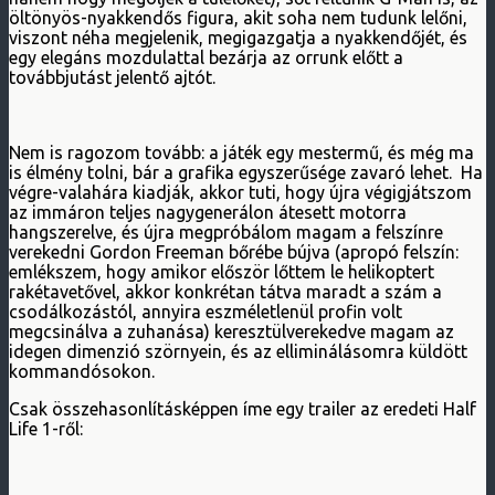
öltönyös-nyakkendős figura, akit soha nem tudunk lelőni,
viszont néha megjelenik, megigazgatja a nyakkendőjét, és
egy elegáns mozdulattal bezárja az orrunk előtt a
továbbjutást jelentő ajtót.
Nem is ragozom tovább: a játék egy mestermű, és még ma
is élmény tolni, bár a grafika egyszerűsége zavaró lehet. Ha
végre-valahára kiadják, akkor tuti, hogy újra végigjátszom
az immáron teljes nagygenerálon átesett motorra
hangszerelve, és újra megpróbálom magam a felszínre
verekedni Gordon Freeman bőrébe bújva (apropó felszín:
emlékszem, hogy amikor először lőttem le helikoptert
rakétavetővel, akkor konkrétan tátva maradt a szám a
csodálkozástól, annyira eszméletlenül profin volt
megcsinálva a zuhanása) keresztülverekedve magam az
idegen dimenzió szörnyein, és az elliminálásomra küldött
kommandósokon.
Csak összehasonlításképpen íme egy trailer az eredeti Half
Life 1-ről: