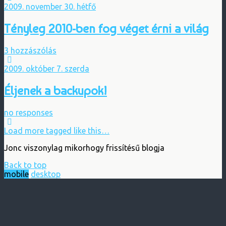
2009. november 30. hétfő
Tényleg 2010-ben fog véget érni a világ
3 hozzászólás
2009. október 7. szerda
Éljenek a backupok!
no responses
Load more tagged like this…
Jonc viszonylag mikorhogy frissítésű blogja
Back to top
mobile
desktop