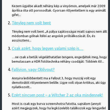
Kezem ügyébe akadt néhány kép a vinyómon, amelyek már 2009
áprilisa óta ott porosodtak. Gyorsan rittyentettem is egy animált
gifet...
Tényleg nem volt bent
Tényleg nem volt bent „A pálya sajátosságai miatt sajnos nem állt
módomban gólnak ítélni az angolok próbálkozását. Én, és
asszisztens...
Csak azért, hogy legyen valami szép is…
…ne csak a betűk végeláthatatlan tengere, engedjétek meg, hogy
bemutassam a HDR fotótechnika néhány csodáját: Többiek itt!...
Fallivion, vagy Oblivout?
Annyira ledöbbentett ma a Fallout 3, hogy muszáj volt egy
demotiválót rittyentenem belőle. Ugye volt olyan kritikus, aki úgy
nyilatkozott...
Ezért nincsen post – a Witcher 2 az oka mindennek!
Most is csak egy kurva screenshotra futotta, sajnálom (annyit
azért megjegyzek, hogy ha legközelebb találkozok egy lengyellel