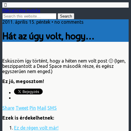
Ráktalicska mobile
2011. április 15. péntek • no comments
Hát az úgy volt, hogy…
Esküszöm így történt, hogy a héten nem volt post 🙂 (Igen,
beszippantott a Dead Space második része, és egész
egyszerűen nem enged.)
Ez jó, megosztom!
Share
Tweet
Pin
Mail
SMS
Ezek is érdekelhetnek:
Ez de régen volt már!