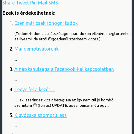
Share
Tweet
Pin
Mail
SMS
Ezek is érdekelhetnek:
Ezen már csak röhögni tudok
(Tudom-tudom… a látszólagos paradoxon ellenére megtörténhet
az ilyesmi, de ettől függetlenül szerintem vicces.)...
Mai demotivátorunk
...
A nap tanulsága a Facebook-kal kapcsolatban
...
Tegye fel a kezét…
… aki szerint ez kicsit beteg: Na ez így nem túl jó kombó
szerintem 🙂 (forrás) UPDATE: ugyanonnan még egy...
Kígyócska szomorú lesz
...