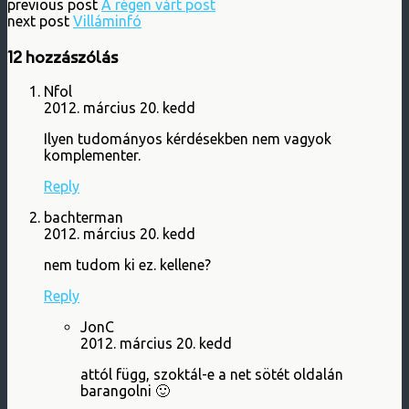
previous post
A régen várt post
next post
Villáminfó
12 hozzászólás
Nfol
2012. március 20. kedd
Ilyen tudományos kérdésekben nem vagyok
komplementer.
Reply
bachterman
2012. március 20. kedd
nem tudom ki ez. kellene?
Reply
JonC
2012. március 20. kedd
attól függ, szoktál-e a net sötét oldalán
barangolni 🙂