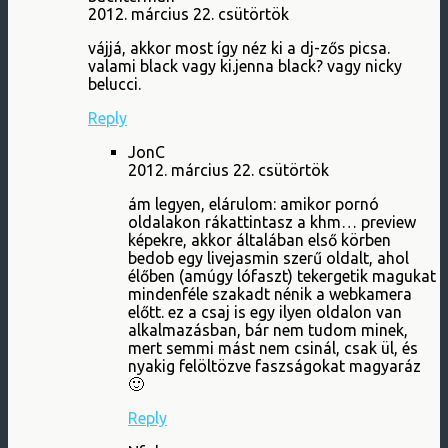
2012. március 22. csütörtök
vájjá, akkor most így néz ki a dj-zős picsa.
valami black vagy ki.jenna black? vagy nicky
belucci.
Reply
JonC
2012. március 22. csütörtök
ám legyen, elárulom: amikor pornó
oldalakon rákattintasz a khm… preview
képekre, akkor általában első körben
bedob egy livejasmin szerű oldalt, ahol
élőben (amúgy lófaszt) tekergetik magukat
mindenféle szakadt nénik a webkamera
előtt. ez a csaj is egy ilyen oldalon van
alkalmazásban, bár nem tudom minek,
mert semmi mást nem csinál, csak ül, és
nyakig felöltözve faszságokat magyaráz
🙂
Reply