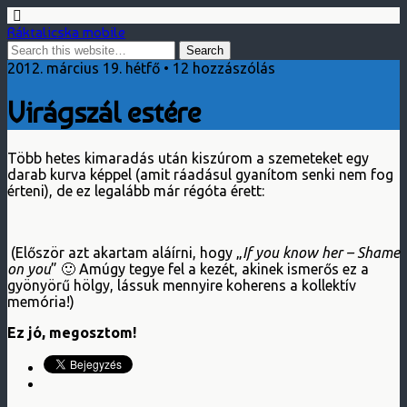
Ráktalicska mobile
2012. március 19. hétfő • 12 hozzászólás
Virágszál estére
Több hetes kimaradás után kiszúrom a szemeteket egy
darab kurva képpel (amit ráadásul gyanítom senki nem fog
érteni), de ez legalább már régóta érett:
(Először azt akartam aláírni, hogy „
If you know her – Shame
on you
” 🙂 Amúgy tegye fel a kezét, akinek ismerős ez a
gyönyörű hölgy, lássuk mennyire koherens a kollektív
memória!)
Ez jó, megosztom!