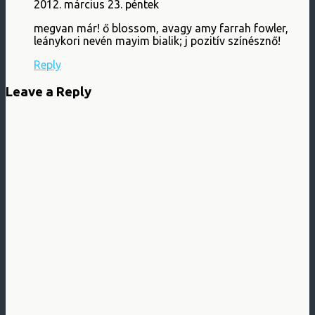
2012. március 23. péntek
megvan már! ő blossom, avagy amy farrah fowler,
leánykori nevén mayim bialik; j pozitív színésznő!
Reply
Leave a Reply