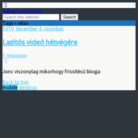
Ráktalicska mobile
Tags › relax
2010. december 4. szombat
Lazítós videó hétvégére
1 response
Jonc viszonylag mikorhogy frissítésű blogja
Back to top
mobile
desktop