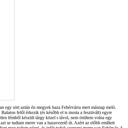
an egy sört aztán én megyek haza Fehérvárra mert másnap meló.
Balaton felől érkezik (és később el is mosta a fesztivált) egyre
len fémből készült tárgy közel s távol, nem örültem volna egy
 azt se tudtam merre van a hazavezető út. Azért az előbb említett
lefont meg tudom nézni, és infót tudok szerezni merre van Fehérvár. A