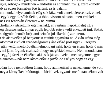
 rúgva, röhögök mindenen – endorfin és adrenalin ftw!), ezért komoly
b az edzés formában fog tartani, az is valami.
am munkahelyet aminek elég sok köze volt ennek eléréséhez), ennek
egyik egy olcsóbb Seiko, a többi viszont okosóra, mert érdekel a
mes kis fehérvári életemet – na bumm.
holtunk (tetszettünk egymásnak), én ráírtam, napokig alig írt, a
 társasoztunk, a nyár egyik legjobb estéje volt) elkezdett írni. Sokat.
 ügynök lennék brr), ami szintén jól sikerült (szerintem),
t de alapvetően jó benyomást tettünk egymásra na. Aztán utána még
jdalommal kivívott szabadságomat (lásd előző post ugye). Szegény
 után végül megpróbáltam elmondani neki, hogy én értem hogy ő már
 hogy mi járni fogunk csak azért hogy megfektethessem. Nem mondanám
 seggfej faszi az életében aki csak játszott vele – mentségemre legyen
 akarom – bár nem látom előre a jövőt, de esélyes hogy ez egy
dóan hogy nem otthon ültem, hogy azt megírni is nehéz lenne, de volt
 meg a környékén kódorogtam biciklivel, ugyanis meló után célom volt