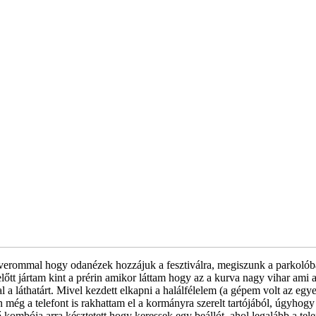
averommal hogy odanézek hozzájuk a fesztiválra, megiszunk a parkolób
őtt jártam kint a prérin amikor láttam hogy az a kurva nagy vihar ami a 
láthatárt. Mivel kezdett elkapni a halálfélelem (a gépem volt az egyet
 még a telefont is rakhattam el a kormányra szerelt tartójából, úgyhogy
ő kombója arra késztetett hogy keressek egy beállót, ahol legalább a te