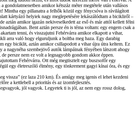
am a gondolatmenetben amikor kétszáz méter megtétele után vallásos
 Mintha egy pillanatra a felhők közül egy fénycsóva is rávilágított
latt kártyázó helyiek nagy meglepetésére lekászálódtam a bicikliről –
 aztán amikor igazán nekiveselkedett az eső és már attól kellett félni
klisnadrágjában. Bent aztán persze én is téma voltam: egy engem csak a
artam tenni, és visszajutni Fehérvárra amikor elkapott a vihar,
kli arra való hogy elguruljunk a boltba meg haza. Egy darabig
egy biciklit, aztán amikor csillapodott a vihar újra útra keltem. Ez
ogy a nagynéha szembejövő autók lámpáinak fényében látszott ahogy
ek, de persze nem ez volt a legnagyobb gondom akkor éppen.
jutottam Fehérvárra. Ott még megtisztelt egy buszsofőr egy
égül egy életreszóló élmény, egy tönkrement gagyi kínai óra, és egy
meg vissza” (ez laza 210 km). És amúgy meg igenis el lehet kezdeni
re a kettlebell a prioritás és az izomfejlesztés.
egvagyok, jól vagyok. Legyetek ti is jól, az nem egy rossz dolog,