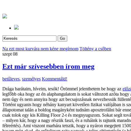
Na ezt most kurvára nem kéne megírnom
Töltény a csőben
szept
08
Ezt már szívesebben írom meg
betűleves
,
személyes
Kommentáld!
Drága barátaim, híveim, tesók! Örömmel jelenthetem be hogy az
előz
legfőbb oka hogy az én alaphangulatom is sokat változott azóta hogy
nem úgy és nem annyira hogy azt becsajozásnak nevezhessük füllenté
Történt ugyanis hogy néhány kanyart követően fizikai valójában is szem
állapotomat talán a boldog magányként tudnám aposztrofálni bár ennek
csak tolok egy kis Killing Floor 2-t és megnyugszom. Sokat segít tov
– milyen kár, hogy a nagy részük faszi, és a ruháink is rajtunk mara
félreértés). Ami viszont marhára tetszik, hogy a nyáron megejtett 150
hasam még akad, de erőteljesen rajta vagyok a teljes eltüntetésén (a