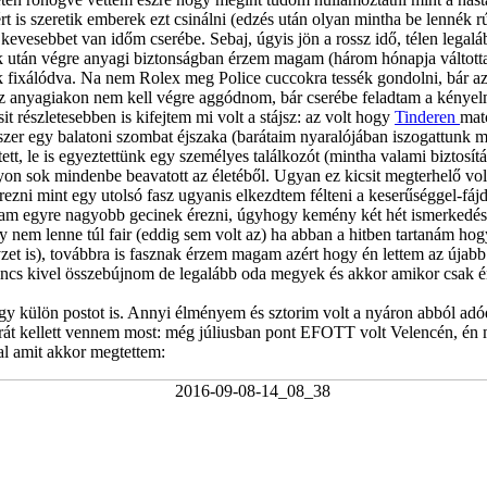
rt is szeretik emberek ezt csinálni (edzés után olyan mintha be lennék
evesebbet van időm cserébe. Sebaj, úgyis jön a rossz idő, télen legaláb
k után végre anyagi biztonságban érzem magam (három hónapja váltott
 fixálódva. Na nem Rolex meg Police cuccokra tessék gondolni, bár az 
az anyagiakon nem kell végre aggódnom, bár cserébe feladtam a kényel
it részletesebben is kifejtem mi volt a stájsz: az volt hogy
Tinderen
matc
szer egy balatoni szombat éjszaka (barátaim nyaralójában iszogattunk meg
, le is egyeztettünk egy személyes találkozót (mintha valami biztosítási
on sok mindenbe beavatott az életéből. Ugyan ez kicsit megterhelő vol
rezni mint egy utolsó fasz ugyanis elkezdtem félteni a keserűséggel-fá
am egyre nagyobb gecinek érezni, úgyhogy kemény két hét ismerkedés
gy nem lenne túl fair (eddig sem volt az) ha abban a hitben tartanám
lyzet is), továbbra is fasznak érzem magam azért hogy én lettem az újabb
ncs kivel összebújnom de legalább oda megyek és akkor amikor csak én
gy külön postot is. Annyi élményem és sztorim volt a nyáron abból adó
 órát kellett vennem most: még júliusban pont EFOTT volt Velencén, én
al amit akkor megtettem: