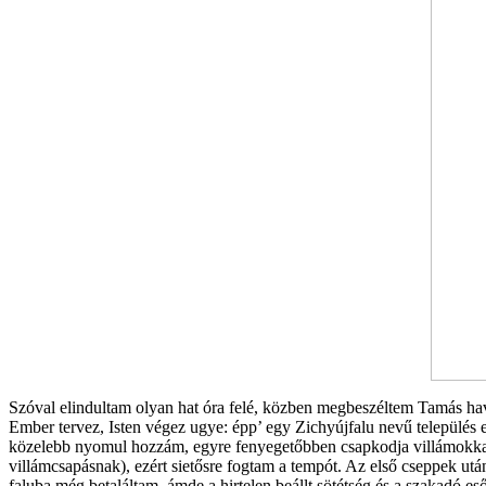
Szóval elindultam olyan hat óra felé, közben megbeszéltem Tamás h
Ember tervez, Isten végez ugye: épp’ egy Zichyújfalu nevű település el
közelebb nyomul hozzám, egyre fenyegetőbben csapkodja villámokkal a 
villámcsapásnak), ezért sietősre fogtam a tempót. Az első cseppek után
faluba még betaláltam, ámde a hirtelen beállt sötétség és a szakadó es