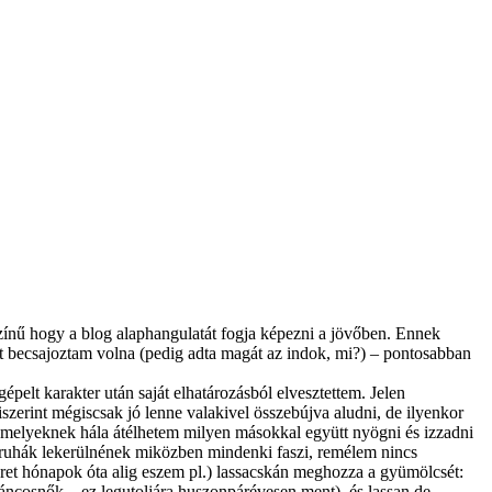
ínű hogy a blog alaphangulatát fogja képezni a jövőben. Ennek
rt becsajoztam volna (pedig adta magát az indok, mi?) – pontosabban
pelt karakter után saját elhatározásból elvesztettem. Jelen
zerint mégiscsak jó lenne valakivel összebújva aludni, de ilyenkor
, melyeknek hála átélhetem milyen másokkal együtt nyögni és izzadni
 a ruhák lekerülnének miközben mindenki faszi, remélem nincs
nyeret hónapok óta alig eszem pl.) lassacskán meghozza a gyümölcsét:
táncosnők – ez legutoljára huszonpárévesen ment), és lassan de