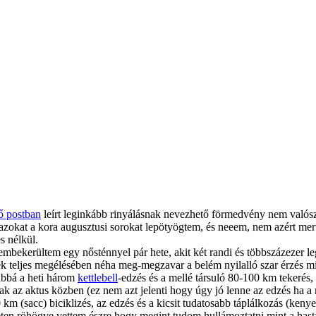
ő postban
leírt leginkább rinyálásnak nevezhető förmedvény nem valósz
 azokat a kora augusztusi sorokat lepötyögtem, és neeem, nem azért me
s nélkül.
bekerültem egy nősténnyel pár hete, akit két randi és többszázezer legé
 teljes megélésében néha meg-megzavar a belém nyilalló szar érzés mis
ábbá a heti három
kettlebell
-edzés és a mellé társuló 80-100 km tekerés
dnak az aktus közben (ez nem azt jelenti hogy úgy jó lenne az edzés ha
0 km (sacc) biciklizés, az edzés és a kicsit tudatosabb táplálkozás (ke
 héten röhögve vettem észre hogy megint tudom hullámoztatni mint a has