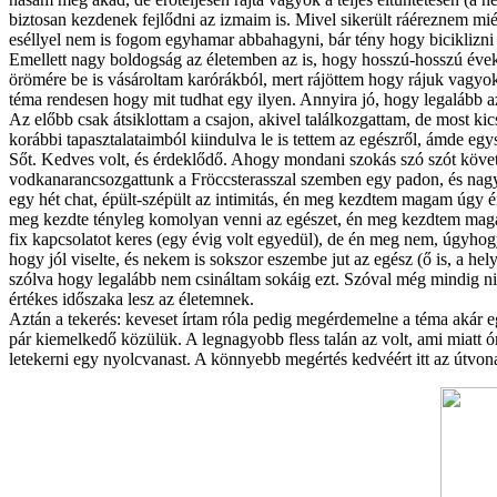
biztosan kezdenek fejlődni az izmaim is. Mivel sikerült ráéreznem mié
eséllyel nem is fogom egyhamar abbahagyni, bár tény hogy biciklizni k
Emellett nagy boldogság az életemben az is, hogy hosszú-hosszú éve
örömére be is vásároltam karórákból, mert rájöttem hogy rájuk vagyok
téma rendesen hogy mit tudhat egy ilyen. Annyira jó, hogy legalább 
Az előbb csak átsiklottam a csajon, akivel találkozgattam, de most kics
korábbi tapasztalataimból kiindulva le is tettem az egészről, ámde egy
Sőt. Kedves volt, és érdeklődő. Ahogy mondani szokás szó szót követett
vodkanarancsozgattunk a Fröccsterasszal szemben egy padon, és nagy
egy hét chat, épült-szépült az intimitás, én meg kezdtem magam úgy é
meg kezdte tényleg komolyan venni az egészet, én meg kezdtem mag
fix kapcsolatot keres (egy évig volt egyedül), de én meg nem, úgyho
hogy jól viselte, és nekem is sokszor eszembe jut az egész (ő is, a he
szólva hogy legalább nem csináltam sokáig ezt. Szóval még mindig ni
értékes időszaka lesz az életemnek.
Aztán a tekerés: keveset írtam róla pedig megérdemelne a téma akár e
pár kiemelkedő közülük. A legnagyobb fless talán az volt, ami miatt
letekerni egy nyolcvanast. A könnyebb megértés kedvéért itt az útvon