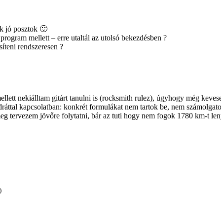
k jó posztok 🙂
 program mellett – erre utaltál az utolsó bekezdésben ?
íteni rendszeresen ?
mellett nekiálltam gitárt tanulni is (rocksmith rulez), úgyhogy még kev
dráttal kapcsolatban: konkrét formulákat nem tartok be, nem számolgatom
 meg tervezem jövőre folytatni, bár az tuti hogy nem fogok 1780 km-t l
)