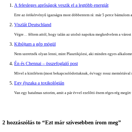
A felesleges apróságok veszik el a legtöbb energiát
Erre az örökérvényű igazságra most döbbentem rá: már 5 perce bámulom a k
Viszlát Deutschland
Végre… féltem attól, hogy talán az utolsó napokra megkedvelem a várost (és
Kibújtam a gép mögül
Nem szeretnék olyan lenni, mint Plasztikjózsi, aki minden egyes alkalomról
Én és Chennai – összefoglaló post
Mivel a kintlétem (most bekapcsolódottaknak, és/vagy rossz memóriával re
Egy éjszaka a toxikológián
Van egy hatalmas sztorim, amit a pár évvel ezelőtti énem réges-rég megírt v
2 hozzászólás to “Ezt már szívesebben írom meg”