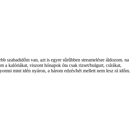
esebb szabadidőm van, azt is egyre sűrűbben streamelésre áldozom. na
 a kalóriákat, viszont hónapok óta csak rizset/bulgurt, csírákat,
enyomni mint idén nyáron, a három edzés/hét mellett nem lesz rá időm.