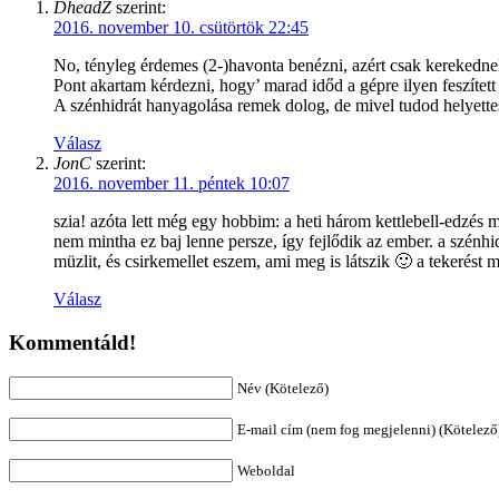
DheadZ
szerint:
2016. november 10. csütörtök 22:45
No, tényleg érdemes (2-)havonta benézni, azért csak kerekedne
Pont akartam kérdezni, hogy’ marad időd a gépre ilyen feszített
A szénhidrát hanyagolása remek dolog, de mivel tudod helyettes
Válasz
JonC
szerint:
2016. november 11. péntek 10:07
szia! azóta lett még egy hobbim: a heti három kettlebell-edzés 
nem mintha ez baj lenne persze, így fejlődik az ember. a szénhi
müzlit, és csirkemellet eszem, ami meg is látszik 🙂 a tekerést
Válasz
Kommentáld!
Név (Kötelező)
E-mail cím (nem fog megjelenni) (Kötelező
Weboldal