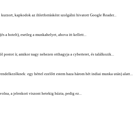
urzort, kapkodok az ihletforrásként szolgálni hivatott Google Reader...
 a hotelt), esetleg a munkahelyet, ahova itt kellett...
 postot ír, amikor nagy nehezen otthagyja a cyberteret, és találkozik...
ndelkezőknek: egy héttel ezelőtt estem haza három hét indiai munka után) alatt...
olna, a jelenkori viszont hetekig húzta, pedig ez...