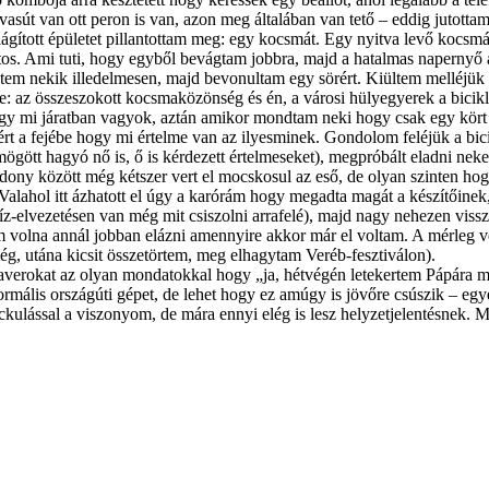
 vasút van ott peron is van, azon meg általában van tető – eddig jutott
gított épületet pillantottam meg: egy kocsmát. Egy nyitva levő kocsmát!
tos. Ami tuti, hogy egyből bevágtam jobbra, majd a hatalmas napernyő a
ntem nekik illedelmesen, majd bevonultam egy sörért. Kiültem melléjük de
tbe: az összeszokott kocsmaközönség és én, a városi hülyegyerek a bici
ogy mi járatban vagyok, aztán amikor mondtam neki hogy csak egy kört ak
rt a fejébe hogy mi értelme van az ilyesminek. Gondolom feléjük a bici
gött hagyó nő is, ő is kérdezett értelmeseket), megpróbált eladni nekem 
dony között még kétszer vert el mocskosul az eső, de olyan szinten h
Valahol itt ázhatott el úgy a karórám hogy megadta magát a készítőin
lvezetésen van még mit csiszolni arrafelé), majd nagy nehezen vissza
m volna annál jobban elázni amennyire akkor már el voltam. A mérleg v
még, utána kicsit összetörtem, meg elhagytam Veréb-fesztiválon).
a haverokat az olyan mondatokkal hogy „ja, hétvégén letekertem Pápára 
rmális országúti gépet, de lehet hogy ez amúgy is jövőre csúszik – egyelő
kulással a viszonyom, de mára ennyi elég is lesz helyzetjelentésnek. M