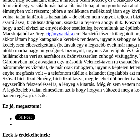
fő utcáról egy vasútállomás balra táblánál lehajtottam gondolván ahol
élményben volt részem: jobbra a mellékutca mellékutcájában egy kivilá
volna, talán fanfárok is harsantak – de ebben nem vagyok teljesen biz
szarrá ázva, biciklisnadrágban, sisakkal a fejemen ahogy illik. Köszö
hogy a szél elviszi az ernyőt akkor testületileg bevonultunk az épüle
Macskajajból az öreg
cigányvajdára
emlékeztető fószer kifaggatott h
akkor láttam hogy kattognak a kerekek rendesen, ugyanis sehogy se fé
kedélyesen elbeszélgettünk (betársult egy a legszebb éveit már maga mö
utóbb marha nagy hülyeségnek bizonyult, ugyanis Zichyújfalu és Gár
hullámokban veri az aszfaltot az özönvízszerűen zuhogó vízfüggöny. 
Gárdonyban még átvágtam egy második Velencei-tavon (a csapadékvíz-e
háromméteres vízfallal, de már csak röhögtem, ugyanis képtelen lette
enyhe megfázás volt – a telefonom túlélte a kalandot (legalábbis azt 
Szóval biciklizni élmény, biciklizni fasza, meg le lehet döbbenteni 
egyszerűbb felszereléssel is, a lényeg a kitartás. Még én sem vettem no
A legközelebb talán elmesélem azt is hogy hogyan változott meg a koc
hanem egész jó. Csók.
Ez jó, megosztom!
Ezek is érdekelhetnek: