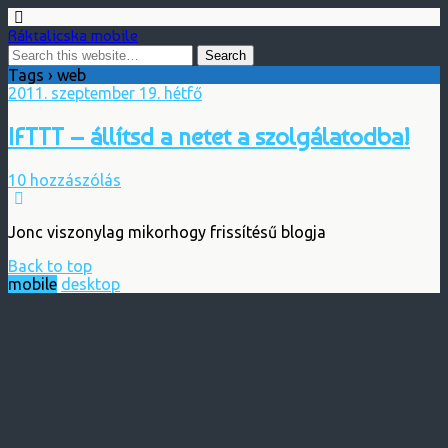
Ráktalicska mobile
Tags › web
2011. szeptember 19. hétfő
IFTTT – állítsd a netet a szolgálatodba!
10 hozzászólás
Jonc viszonylag mikorhogy frissítésű blogja
Back to top
mobile
desktop