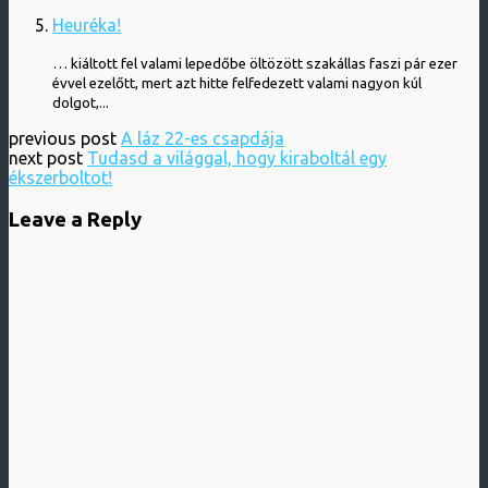
Heuréka!
… kiáltott fel valami lepedőbe öltözött szakállas faszi pár ezer
évvel ezelőtt, mert azt hitte felfedezett valami nagyon kúl
dolgot,...
previous post
A láz 22-es csapdája
next post
Tudasd a világgal, hogy kiraboltál egy
ékszerboltot!
Leave a Reply