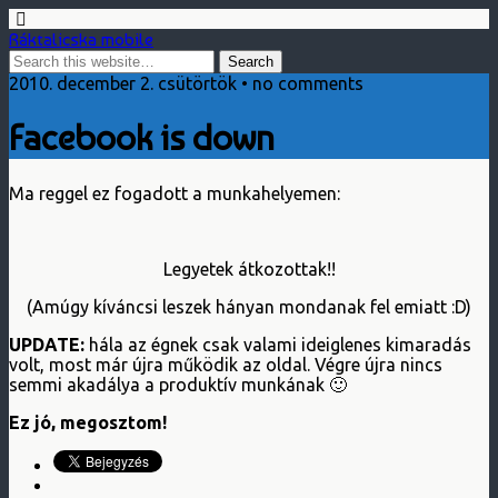
Ráktalicska mobile
2010. december 2. csütörtök • no comments
Facebook is down
Ma reggel ez fogadott a munkahelyemen:
Legyetek átkozottak!!
(Amúgy kíváncsi leszek hányan mondanak fel emiatt :D)
UPDATE:
hála az égnek csak valami ideiglenes kimaradás
volt, most már újra működik az oldal. Végre újra nincs
semmi akadálya a produktív munkának 🙂
Ez jó, megosztom!