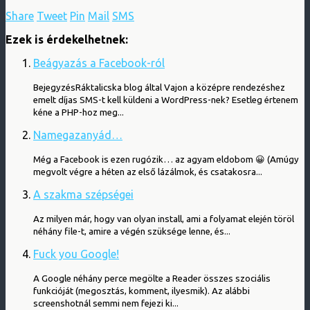
Share
Tweet
Pin
Mail
SMS
Ezek is érdekelhetnek:
Beágyazás a Facebook-ról
BejegyzésRáktalicska blog által Vajon a középre rendezéshez
emelt díjas SMS-t kell küldeni a WordPress-nek? Esetleg értenem
kéne a PHP-hoz meg...
Namegazanyád…
Még a Facebook is ezen rugózik… az agyam eldobom 😀 (Amúgy
megvolt végre a héten az első lázálmok, és csatakosra...
A szakma szépségei
Az milyen már, hogy van olyan install, ami a folyamat elején töröl
néhány file-t, amire a végén szüksége lenne, és...
Fuck you Google!
A Google néhány perce megölte a Reader összes szociális
funkcióját (megosztás, komment, ilyesmik). Az alábbi
screenshotnál semmi nem fejezi ki...